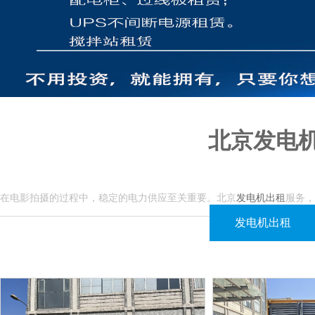
北京发电
在电影拍摄的过程中，稳定的电力供应至关重要。北京
发电机出租
服务，
我们的发电机组包括多种功率配置，覆盖从50KW到1800KW的范围
发电机出租