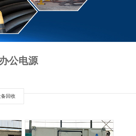
时办公电源
动中，电力需求能够得到有效满足。无论是短期工地施工的电力需求，还
设备回收