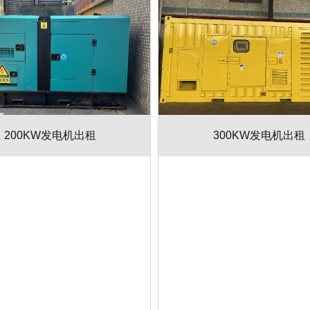
200KW发电机出租
300KW发电机出租