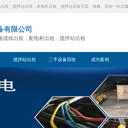
线出租，搅拌站出租，发电机设备、搅拌站设备买卖、维修、回收一站式
备有限公司
电缆线出租，配电柜出租，搅拌站出租
搅拌站出租
二手设备回收
成功案例