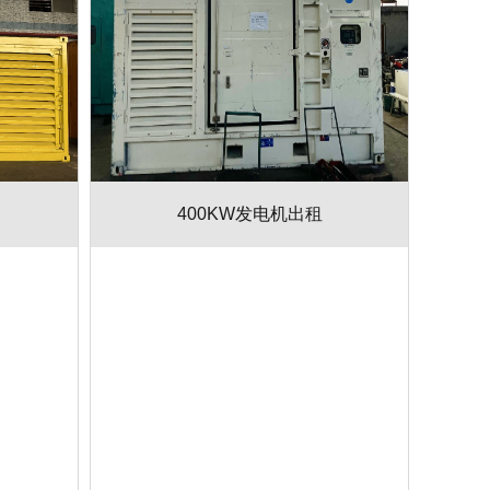
400KW发电机出租