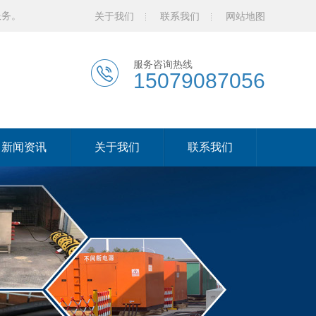
服务。
关于我们
联系我们
网站地图
服务咨询热线
15079087056
新闻资讯
关于我们
联系我们