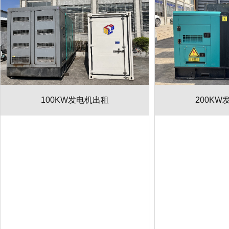
100KW发电机出租
200KW