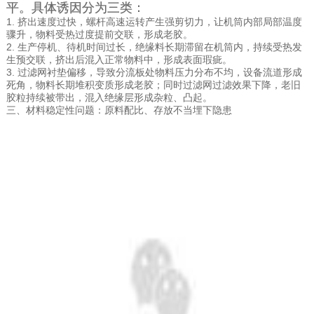
平。具体诱因分为三类：
1. 挤出速度过快，螺杆高速运转产生强剪切力，让机筒内部局部温度
骤升，物料受热过度提前交联，形成老胶。
2. 生产停机、待机时间过长，绝缘料长期滞留在机筒内，持续受热发
生预交联，挤出后混入正常物料中，形成表面瑕疵。
3. 过滤网衬垫偏移，导致分流板处物料压力分布不均，设备流道形成
死角，物料长期堆积变质形成老胶；同时过滤网过滤效果下降，老旧
胶粒持续被带出，混入绝缘层形成杂粒、凸起。
三、材料稳定性问题：原料配比、存放不当埋下隐患