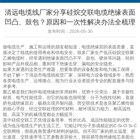
清远电缆线厂家分享硅烷交联电缆绝缘表面
凹凸、鼓包？原因和一次性解决办法全梳理
发布时间：2026-05-30
做电缆生产、施工和运维的朋友都知道，电缆绝缘层的表面质量，直
接决定了线缆的使用寿命和供电安全。很多厂家生产低压硅烷交联聚
乙烯电缆时，经常遇到绝缘表面凹凸不平、鼓包、硬块等问题，轻则
影响产品外观品相，重则埋下绝缘击穿、漏电的安全隐患。
如果大家遇到这类生产难题，想要靠谱的设备配套和电力施工保障，
不妨了解一下清远市电缆线租赁厂家，深耕电力设备领域多年，熟悉
各类电缆生产、运维痛点，能为行业从业者提供专业的配套服务与技
术参考。
聚乙烯是我们制作电缆绝缘的常用材料，优势十分突出，属于非极性
材质，电气性能优异。但它的短板也很明显：分子为线性结构，直接
挤包成绝缘层后，极易出现开裂问题。而交联技术是改良聚乙烯性能
的核心手段，经过交联处理的PE材料，耐环境应力能力、耐高温性
能、高温下的机械强度都会大幅提升。
其中硅烷交联工艺凭借设备简单、性价比高、成品性能稳定的优势，
成为低压电缆生产的主流工艺。它能让PE分子形成稳定的C-Si-O-Si-C
交联网络，彻底改善普通PE材料的缺陷。但不同厂家的挤出温度、挤
出速度、交联速率等工艺参数差异较大，很容易导致绝缘线芯表面出