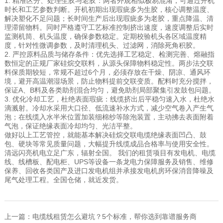
1. 精准区分、处理生胶与老胶：两者外观相似极易混淆，可通过开机
时长和工艺参数判断。开机初期出现瑕疵多为生胶，核心调整温度、
解决塑化不足问题；长时间生产后出现瑕疵多为老胶，重点降温、清
理滞留物料。同时严格遵守工艺标准控制挤出速度，速度调整后实时
监测机筒、机头温度，确保参数稳定。定期校验机头各区域温度精
度，针对性微调参数，及时清理机头、过滤网，消除死角积胶。
2. 严控原料品质与储存条件：优先选择工艺稳定、检测完善、熔融指
数恒定的正规厂家硅烷交联料，从源头保障物料稳定性。两步法交联
料保质期较短，常规不超过6个月，必须存放在干燥、阴凉、通风环
境，避开高温潮湿场景，防止物料提前交联变质。配料时充分搅拌，
保证A、B料及各类助剂混合均匀，避免助剂局部聚集引发鼓包问题。
3. 优化冷却工艺，杜绝表面瑕疵：线缆挤出后平稳匀速入水，杜绝水
滴溅射。冷却水采用大口径、低流速补水方式，减少空气卷入产生气
泡；在线缆入水半米位置加装细棉纱等除泡装置，主动拂去表面附着
气泡，保证绝缘表面冷却均匀、光洁平整。
做好以上工艺管控，就能基本解决硅烷交联电缆绝缘表面凹凸、鼓
包、硬块等常见质量问题，大幅提升线缆成品合格率与使用安全性。
清远闪亮机电立足广东，辐射全国。 我们的租赁项目有发电机、电缆
线、线槽板、配电柜、UPS等设备一条龙电力保障服务及销售、维修
保养、回收各类国产及进口发电机组并承接发电机房环保消音降噪及
尾气处理工程。全国仓储，就近发货。
上一篇：
电缆线租赁怎么避坑？5个标准，帮你选到靠谱服务商