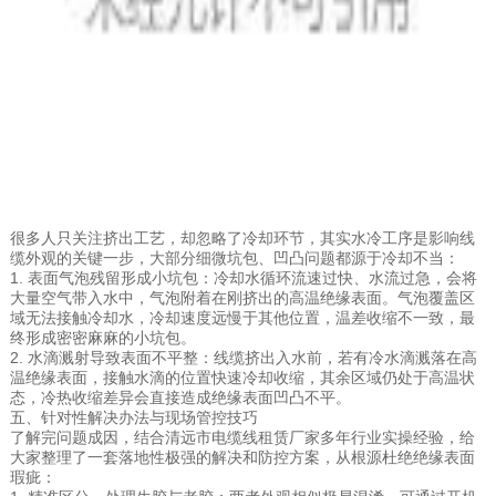
很多人只关注挤出工艺，却忽略了冷却环节，其实水冷工序是影响线
缆外观的关键一步，大部分细微坑包、凹凸问题都源于冷却不当：
1. 表面气泡残留形成小坑包：冷却水循环流速过快、水流过急，会将
大量空气带入水中，气泡附着在刚挤出的高温绝缘表面。气泡覆盖区
域无法接触冷却水，冷却速度远慢于其他位置，温差收缩不一致，最
终形成密密麻麻的小坑包。
2. 水滴溅射导致表面不平整：线缆挤出入水前，若有冷水滴溅落在高
温绝缘表面，接触水滴的位置快速冷却收缩，其余区域仍处于高温状
态，冷热收缩差异会直接造成绝缘表面凹凸不平。
五、针对性解决办法与现场管控技巧
了解完问题成因，结合清远市电缆线租赁厂家多年行业实操经验，给
大家整理了一套落地性极强的解决和防控方案，从根源杜绝绝缘表面
瑕疵：