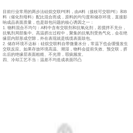
目前行业常用的两步法硅烷交联PE料，由A料（接枝可交联PE）和B
料（催化剂母料）配比混合而成，原料的均匀度和储存环境，直接影
响成品表面质量，也是鼓包问题的核心诱因之一：
1. 物料混合不均匀：A料中含有交联剂和抗氧化剂，若搅拌不充分，
抗氧剂局部集中。高温挤出过程中，聚集的抗氧剂受热气化，会在绝
缘层内部形成空隙，外在表现就是线缆表面鼓包。
2. 储存环境不达标：硅烷交联料自带微量水分，常温下也会缓慢发生
交联反应。如果存放环境高温、潮湿，物料会提前失效、预交联，挤
出后的绝缘层表面粗糙、不光滑，瑕疵频发。
四、冷却工艺不当：温差不均造成表面凹凸