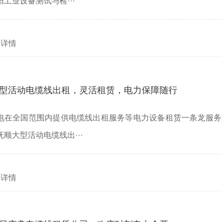
工业设备测试与检···
解详情
型活动电缆线出租，灵活租赁，电力保障随行
电在全国范围内提供电缆线出租服务等电力设备租赁一条龙服务
顺大型活动电缆线出···
解详情