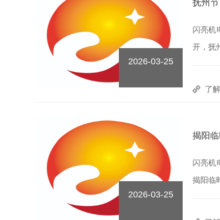
抚州节
闪亮机
开，抚州
2026-03-25
了
揭阳临
闪亮机
揭阳临时
2026-03-25