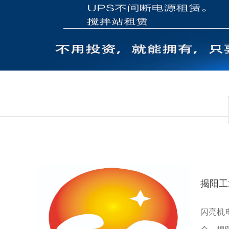
揭阳工
闪亮机