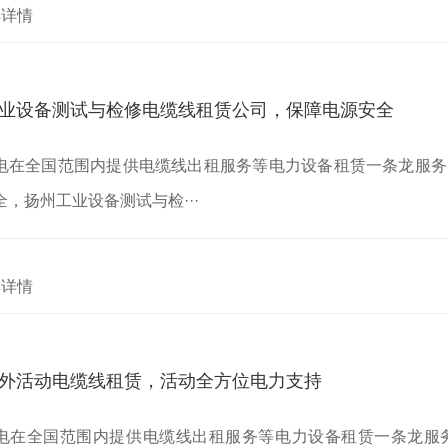
解详情
业设备测试与检修电缆线租赁公司，保障电源安全
电在全国范围内提供电缆线出租服务等电力设备租赁一条龙服务
全，扬州工业设备测试与检···
解详情
外活动电缆线租赁，活动全方位电力支持
电在全国范围内提供电缆线出租服务等电力设备租赁一条龙服