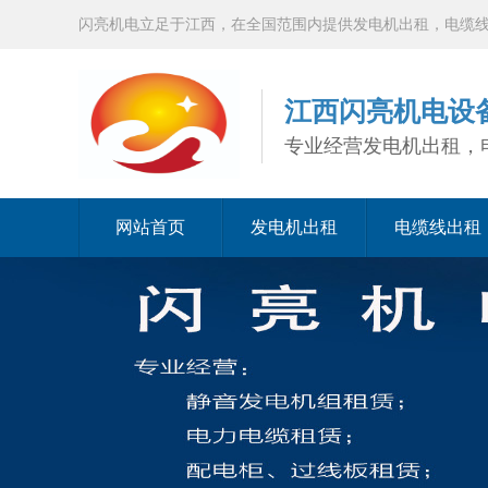
闪亮机电立足于江西，在全国范围内提供发电机出租，电缆
江西闪亮机电设
专业经营发电机出租，
网站首页
发电机出租
电缆线出租