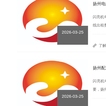
扬州电
闪亮机
线出租费
2026-03-25
了
扬州配
闪亮机
要，扬州
2026-03-25