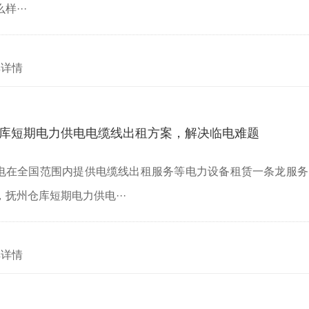
样···
解详情
库短期电力供电电缆线出租方案，解决临电难题
电在全国范围内提供电缆线出租服务等电力设备租赁一条龙服务
，抚州仓库短期电力供电···
解详情