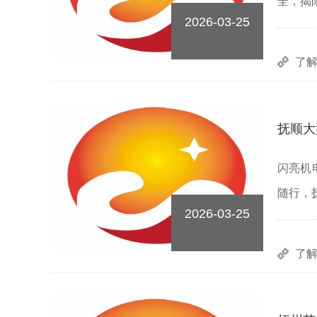
全，揭阳
2026-03-25
了
抚顺大
闪亮机
随行，抚
2026-03-25
了