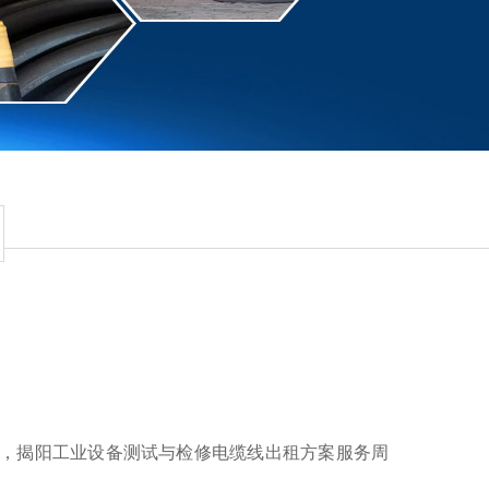
，揭阳工业设备测试与检修电缆线出租方案服务周