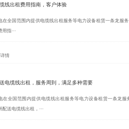
缆线出租费用指南，客户体验
电在全国范围内提供电缆线出租服务等电力设备租赁一条龙服务
用指···
解详情
送电缆线出租，服务周到，满足多种需要
电在全国范围内提供电缆线出租服务等电力设备租赁一条龙服
配送电缆线出租，···