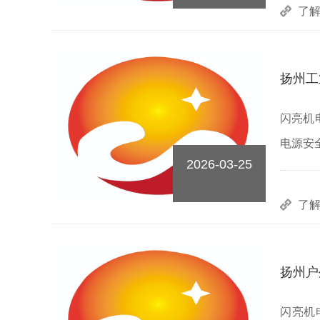
了
扬州工
闪亮机
电源安
2026-03-25
了
扬州户
闪亮机