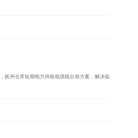
，抚州仓库短期电力供电电缆线出租方案，解决临